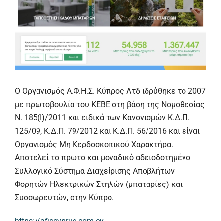
Ο Οργανισμός Α.Φ.Η.Σ. Κύπρος Λτδ ιδρύθηκε το 2007
με πρωτοβουλία του ΚΕΒΕ στη βάση της Νομοθεσίας
Ν. 185(Ι)/2011 και ειδικά των Κανονισμών Κ.Δ.Π.
125/09, Κ.Δ.Π. 79/2012 και Κ.Δ.Π. 56/2016 και είναι
Οργανισμός Μη Κερδοσκοπικού Χαρακτήρα.
Αποτελεί το πρώτο και μοναδικό αδειοδοτημένο
Συλλογικό Σύστημα Διαχείρισης Αποβλήτων
Φορητών Ηλεκτρικών Στηλών (μπαταρίες) και
Συσσωρευτών, στην Κύπρο.
https://afiscyprus.com.cy