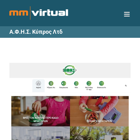
Skip
to
content
Α.Φ.Η.Σ. Κύπρος Λτδ